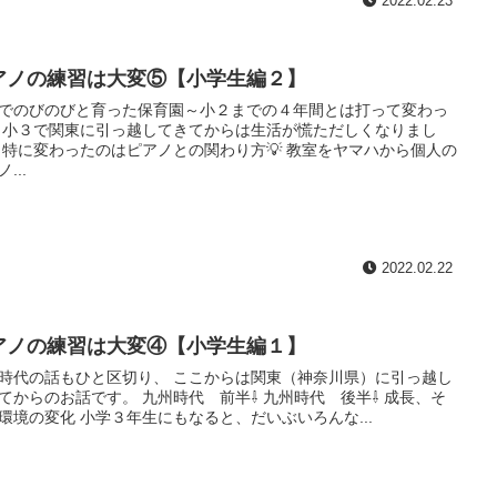
2022.02.23
アノの練習は大変⑤【小学生編２】
でのびのびと育った保育園～小２までの４年間とは打って変わっ
 小３で関東に引っ越してきてからは生活が慌ただしくなりまし
 特に変わったのはピアノとの関わり方💡 教室をヤマハから個人の
...
2022.02.22
アノの練習は大変④【小学生編１】
時代の話もひと区切り、 ここからは関東（神奈川県）に引っ越し
てからのお話です。 九州時代 前半⇩ 九州時代 後半⇩ 成長、そ
環境の変化 小学３年生にもなると、だいぶいろんな...