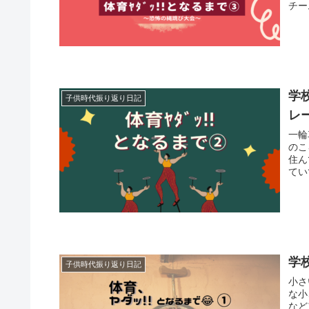
チー
学
子供時代振り返り日記
レ
一輪
のこ
住ん
てい
学
子供時代振り返り日記
小さ
な小
など