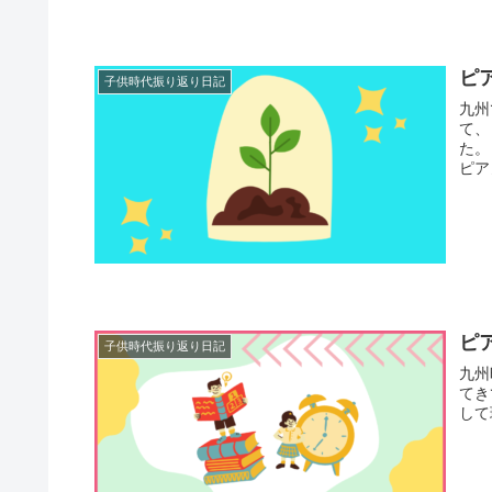
ピ
子供時代振り返り日記
九州
て、
た。
ピアノ
ピ
子供時代振り返り日記
九州
てき
して