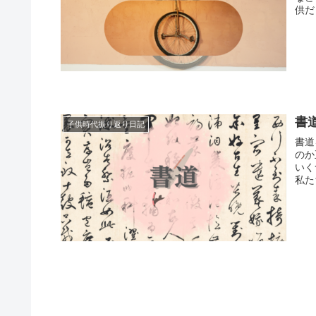
供だ
書
子供時代振り返り日記
書道
のか
いく
私た