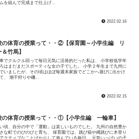
ムを組んで完成まで仕上げ...
2022.02.16
校の体育の授業って・・②【保育園～小学生編 リ
ー＆竹馬】
車でクルクル回って毎日元気に活発的だった私は、 小学校低学年
ろはまだまだスポーティな女の子でした。 小学２年生まで九州に
でいましたが、その頃はほぼ毎週末家族でどこかへ遊びに出かけ
て、 潮干狩りや磯...
2022.02.15
校の体育の授業って・・①【小学生編 一輪車】
い頃、自分の中で「運動」は楽しいものでした。 九州の自然豊か
さな町でのびのびと育ち、 保育園では、跳び箱や縄跳びに木登り
アクティブなことばかりして遊んでいる毎日。 元気いっぱいの子