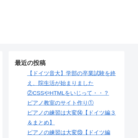
最近の投稿
【ドイツ音大】学部の卒業試験を終
え、院生活が始まりました
②CSSやHTMLをいじって・・？
ピアノ教室のサイト作り①
ピアノの練習は大変⑭【ドイツ編３
＆まとめ】
ピアノの練習は大変⑬【ドイツ編