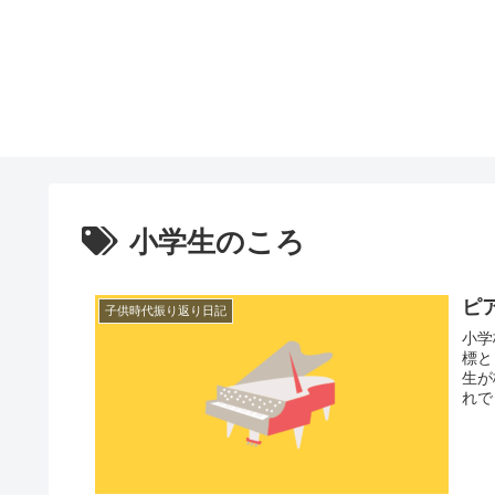
小学生のころ
ピ
子供時代振り返り日記
小学
標と
生が
れで