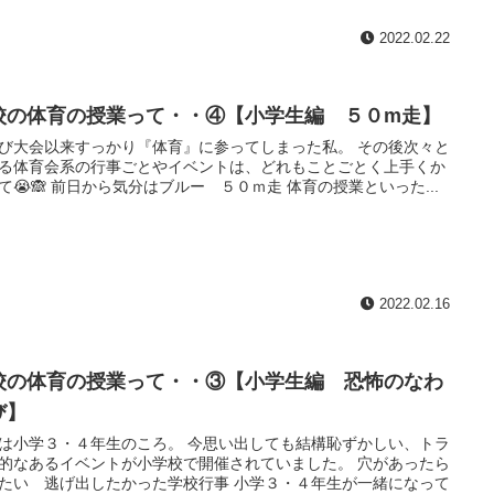
2022.02.22
校の体育の授業って・・④【小学生編 ５０m走】
び大会以来すっかり『体育』に参ってしまった私。 その後次々と
る体育会系の行事ごとやイベントは、どれもことごとく上手くか
て😭🙈 前日から気分はブルー ５０ｍ走 体育の授業といった...
2022.02.16
校の体育の授業って・・③【小学生編 恐怖のなわ
び】
は小学３・４年生のころ。 今思い出しても結構恥ずかしい、トラ
的なあるイベントが小学校で開催されていました。 穴があったら
たい 逃げ出したかった学校行事 小学３・４年生が一緒になって