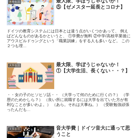
最大限、学ぼうじゃないか！
大学生活
⑤【ゼメスター延長とコロナ】
ドイツの教育システムには日本とは違う点がいくつかあって、 例え
ばどんなものがあるかというと、 ①学費が無料 ②中学/高校卒業後に
アウスビルドゥングという「職業訓練」をする人も多い など。 この
２つも理...
最大限、学ぼうじゃないか！
大学生活
①【大学生活、長くない・・？】
・・女の子のヒソヒソ話・・ （大学って何のために行くの？） （学
歴のためかしら？） （良い所に就職するには大学を出ていた方が有
利なことが多いわよ。） （あら。それは大事ね。） （受験勉強頑張
ったんだも...
音大学費｜ドイツ音大に通って思
大学生活
うこと